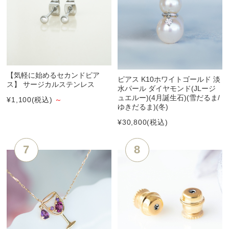
【気軽に始めるセカンドピア
ピアス K10ホワイトゴールド 淡
ス】 サージカルステンレス
水パール ダイヤモンド(JLージ
ュエルー)(4月誕生石)(雪だるま/
¥1,100
(税込)
～
ゆきだるま)(冬)
¥30,800
(税込)