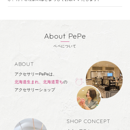
2023.9.6 現在オンラインショップではペーパーレス化を進
めており、発送時にご注文明細書が不要な方には同梱せずに発
送しております。明細書不要でご注文された方はご注文履歴よ
About PePe
り確認をお願いいたします。
2022.11.23 オンラインショップにてＪＬジュエル
_HOKKAIDOの販売を開始しました。
ABOUT
2021.10.26 オンラインショップがリニューアルしました。
アクセサリーPePeは、
北海道生まれ、北海道育ち
の
2021.10.26 パスワード再設定のお願い
アクセサリーショップ
以前のオンラインショップで会員登録していただいているお客
様は、これまでのパスワードがお使いいただけない状態となっ
ております。
お手数ですがパスワードの再設定をお願い致します。
SHOP CONCEPT