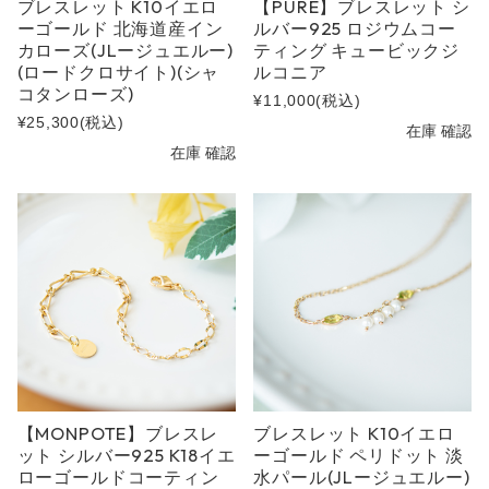
ブレスレット K10イエロ
【PURE】ブレスレット シ
ーゴールド 北海道産イン
ルバー925 ロジウムコー
カローズ(JLージュエルー)
ティング キュービックジ
(ロードクロサイト)(シャ
ルコニア
コタンローズ)
¥11,000
(税込)
¥25,300
(税込)
在庫 確認
在庫 確認
【MONPOTE】ブレスレ
ブレスレット K10イエロ
ット シルバー925 K18イエ
ーゴールド ペリドット 淡
ローゴールドコーティン
水パール(JLージュエルー)