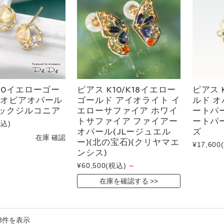
Amulet アミュレット 商品一覧
商品一覧
J
Other
その他
10イエローゴー
ピアス K10/K18イエロー
ピアス 
チオピアオパール
ゴールド アイオライト イ
ルド 
ックジルコニア
エローサファイア ホワイ
ートパ
トサファイア ファイアー
ートパ
税込)
オパール(JLージュエル
ズ
在庫 確認
ー)(北の宝石)(クリヤマエ
¥17,600
ンシス)
¥60,500
(税込)
～
在庫を確認する
3件を表示