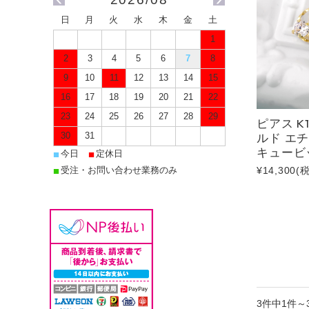
日
月
火
水
木
金
土
1
2
3
4
5
6
7
8
9
10
11
12
13
14
15
Bracelet
Pair
16
17
18
19
20
21
22
ブレスレット
ペア
23
24
25
26
27
28
29
ピアス K
ルド エ
30
31
キュービ
■
■
今日
定休日
¥14,300
(
■
受注・お問い合わせ業務のみ
3件中1件～