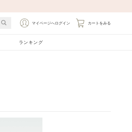
マイページへログイン
カートをみる
ト
ランキング
Emerald
Silver
Stainless
Pearl
5月 エメラルド
シルバー
ステンレス
6月 パール
Opal
Tourmaline
10月 オパール
10月 トルマリン
Earrings
Pierce Catch
イヤリング
ピアスキャッチ