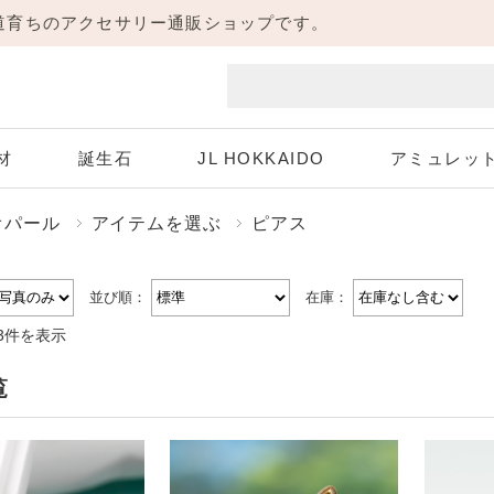
海道育ちのアクセサリー通販ショップです。
材
誕生石
JL HOKKAIDO
アミュレッ
オパール
アイテムを選ぶ
ピアス
Aquamarine
White Gold
Pink Gold
Diamond
ホワイトゴールド
3月 アクアマリン
4月 ダイヤモンド
ピンクゴールド
並び順：
在庫：
3件を表示
Peridot
Sapphire
8月 ペリドット
9月 サファイア
覧
Necklace
Pierce
ネックレス
ピアス
Tanzanite
12月 タンザナイト