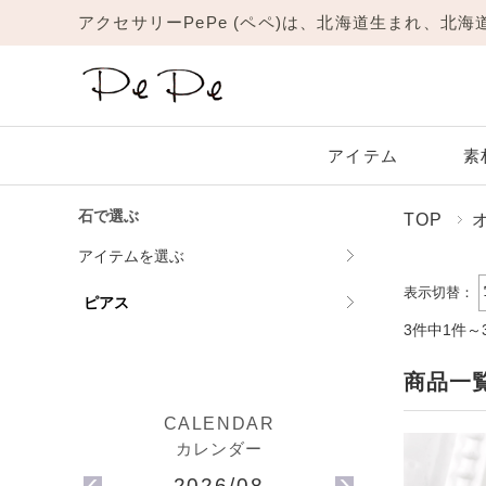
アクセサリーPePe (ペペ)は、北海道生まれ、北
アイテム
素
石で選ぶ
TOP
Amulet
JL
New
リング
アイテムを選ぶ
Platinum
Garnet
Yellow Gold
Amethyst
1月 ガーネット
プラチナ
イエローゴールド
2月 アメジスト
ネックレス
表示切替：
ピアス
ピアス
3件中1件～
ブレスレット
Moonstone
Ruby
6月 ムーンストーン
7月 ルビー
商品一
Ring
Pinky Ring
リング
ピンキーリング
Topaz
Turquoise
11月 トパーズ
12月 ターコイズ
2026/08