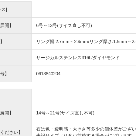
ス]
展開】
6号～13号(サイズ直し不可)
】
リング幅:2.7mm～2.9mm/リング厚さ:1.5mm～2
サージカルステンレス316L/ダイヤモンド
号】
0613840204
展開】
14号～21号(サイズ直し不可)
石は色・透明感・大きさ等多少の個体差がござ
ください】
表記サイズより多少前後する場合がございます