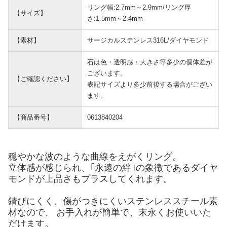
リング幅:2.7mm～2.9mm/リング厚
【サイズ】
さ:1.5mm～2.4mm
【素材】
サージカルステンレス316L/ダイヤモンド
石は色・透明感・大きさ等多少の個体差が
ございます。
【ご確認ください】
表記サイズより多少前後する場合がござい
ます。
【商品番号】
0613840204
穏やかな波のような曲線をえがくリング。
立体感が感じられ、｢永遠の絆｣の象徴であるダイヤ
モンドが上品さもプラスしてくれます。
錆びにくく、傷がつきにくいステンレススチール素
材なので、 お手入れが簡単で、末永くお使いいた
だけます。