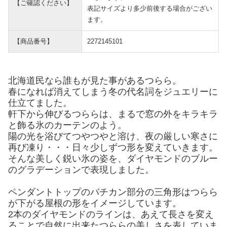
【ご確認ください】
表記サイズより多少前後する場合がござい
ます。
【商品番号】
2272145101
北海道民なら誰もが見た事があるつらら。
春になれば消えてしまう冬の代名詞をジュエリーに
仕立てました。
軒下から伸びるつららは、まるで窓の外をキラキラ
と飾る氷のカーテンのよう。
陽の光を浴びてつやつやと溶け、夜の厳しい寒さに
再び凍り・・・日々少しずつ形を変えていきます。
そんな美しく鋭い氷の姿を、ダイヤモンドのブルー
のグラデーションで表現しました。
ペンダントトップのバチカン部分の三角形はつらら
が下がる屋根の形をイメージしています。
2本のダイヤモンドのラインは、あえて長さを変え
ることで自然に出来たつららの美しさを表していま