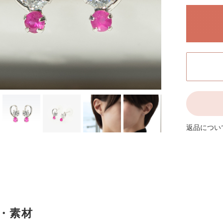
Amulet アミュレット 商品一覧
商品一覧
J
Other
その他
返品につい
・素材