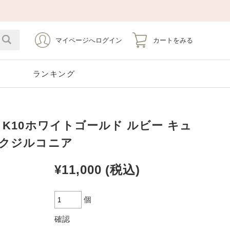
マイページへログイン
カートをみる
ト
ランキング
 K10ホワイトゴールド ルビー キュ
Emerald
Silver
Stainless
Pearl
5月 エメラルド
シルバー
ステンレス
6月 パール
クジルコニア
¥11,000
(税込)
Opal
Tourmaline
10月 オパール
10月 トルマリン
Earrings
Pierce Catch
個
イヤリング
ピアスキャッチ
確認