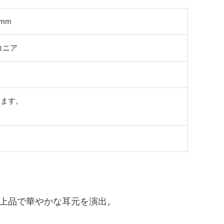
0mm
コニア
います。
。
上品で華やかな耳元を演出。