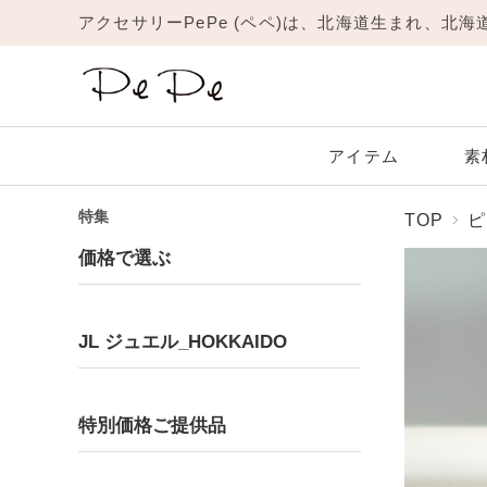
アクセサリーPePe (ペペ)は、北海道生まれ、北
アイテム
素
特集
TOP
ピ
Amulet
JL
New
リング
価格で選ぶ
Platinum
Garnet
Yellow Gold
Amethyst
1月 ガーネット
プラチナ
イエローゴールド
2月 アメジスト
ネックレス
ピアス
JL ジュエル_HOKKAIDO
ブレスレット
Moonstone
Ruby
6月 ムーンストーン
7月 ルビー
Ring
Pinky Ring
リング
ピンキーリング
特別価格ご提供品
Topaz
Turquoise
11月 トパーズ
12月 ターコイズ