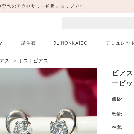
海道育ちのアクセサリー通販ショップです。
材
誕生石
JL HOKKAIDO
アミュレッ
アス
ポストピアス
ピアス
Aquamarine
White Gold
Pink Gold
Diamond
ホワイトゴールド
3月 アクアマリン
4月 ダイヤモンド
ピンクゴールド
ービッ
Peridot
Sapphire
価格:
8月 ペリドット
9月 サファイア
Necklace
Pierce
数量:
ネックレス
ピアス
Tanzanite
在庫:
12月 タンザナイト