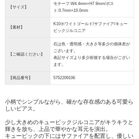
モチーフ:W4.4mm×H7.9mm/ポス
【サイズ】
ト:0.7mm×10.0mm
K10ホワイトゴールド/サファイア/キュー
【素材】
ビックジルコニア
石は色・透明感・大きさ等多少の個体差が
ございます。
【ご確認ください】
表記サイズより多少前後する場合がござい
ます。
【商品番号】
5752209106
小柄でシンプルながら、確かな存在感のある可愛ら
しいピアス。
少し大きめのキュービックジルコニアがキラキラと
輝きを放ち、上品で華やかな耳元を演出。
キュービックの下にはサファイアを配置し、優しい