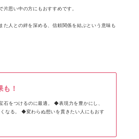
で片思い中の方にもおすすめです。
また人との絆を深める、信頼関係を結ぶという意味も
果も！
宝石をつけるのに最適。 ◆
表現力を豊かに
し、
鋭く
なる。 ◆変わらぬ
想いを貫きたい
人にもおす