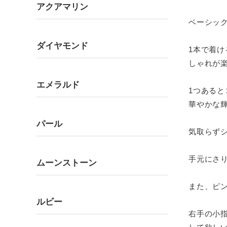
アクアマリン
ベーシッ
ダイヤモンド
1本で着け
しゃれが
エメラルド
1つある
華やかな
パール
気取らず
手元にさ
ムーンストーン
また、ピ
ルビー
右手の小