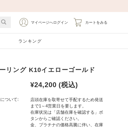
マイページへログイン
カートをみる
ト
ランキング
ーリング K10イエローゴールド
Emerald
Silver
Stainless
Pearl
5月 エメラルド
シルバー
ステンレス
6月 パール
¥24,200
(税込)
Opal
Tourmaline
10月 オパール
10月 トルマリン
について:
店頭在庫を取寄せて手配するため発送
まで1～4営業日を要します。
Earrings
Pierce Catch
イヤリング
ピアスキャッチ
在庫状況は「店舗在庫を確認する」ボ
タンからご確認ください。
金、プラチナの価格高騰に伴い、在庫