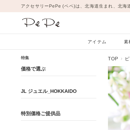
アクセサリーPePe (ペペ)は、北海道生まれ、北
アイテム
素
特集
TOP
ピ
Amulet
JL
New
リング
価格で選ぶ
Platinum
Garnet
Yellow Gold
Amethyst
1月 ガーネット
プラチナ
イエローゴールド
2月 アメジスト
ネックレス
ピアス
JL ジュエル_HOKKAIDO
ブレスレット
Moonstone
Ruby
6月 ムーンストーン
7月 ルビー
Ring
Pinky Ring
リング
ピンキーリング
特別価格ご提供品
Topaz
Turquoise
11月 トパーズ
12月 ターコイズ