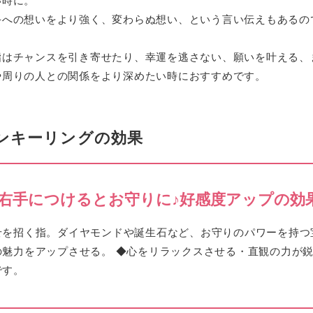
い時に。
手への想いをより強く、変わらぬ想い、という言い伝えもあるの
指はチャンスを引き寄せたり、幸運を逃さない、願いを叶える、
や周りの人との関係をより深めたい時におすすめです。
ンキーリングの効果
右手につけるとお守りに♪好感度アップの効
せを招く
指。ダイヤモンドや誕生石など、お守りのパワーを持つ
の魅力をアップ
させる。 ◆心を
リラックス
させる・
直観の力が
です。