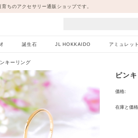
海道育ちのアクセサリー通販ショップです。
材
誕生石
JL HOKKAIDO
アミュレッ
ンキーリング
ピンキ
Aquamarine
White Gold
Pink Gold
Diamond
ホワイトゴールド
3月 アクアマリン
4月 ダイヤモンド
ピンクゴールド
価格:
Peridot
Sapphire
8月 ペリドット
9月 サファイア
在庫と価格
Necklace
Pierce
ネックレス
ピアス
Tanzanite
12月 タンザナイト