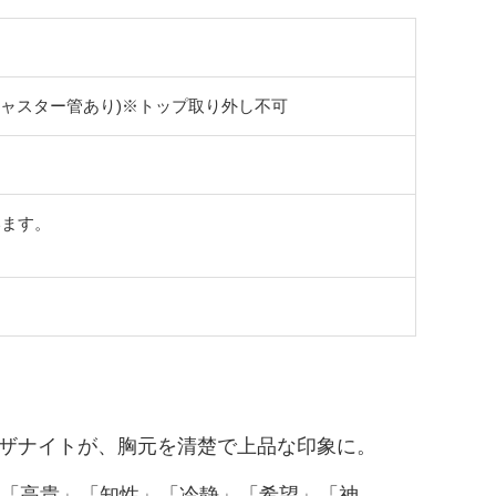
分にアジャスター管あり)※トップ取り外し不可
います。
。
ザナイトが、胸元を清楚で上品な印象に。
」「高貴」「知性」「冷静」「希望」「神