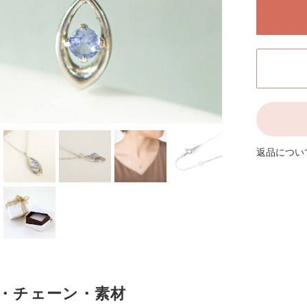
Amulet アミュレット 商品一覧
商品一覧
J
Other
その他
返品につい
・チェーン・素材