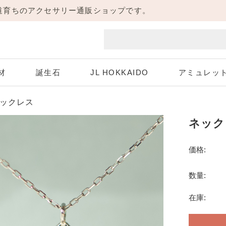
海道育ちのアクセサリー通販ショップです。
材
誕生石
JL HOKKAIDO
アミュレッ
ックレス
ネック
Aquamarine
White Gold
Pink Gold
Diamond
ホワイトゴールド
3月 アクアマリン
4月 ダイヤモンド
ピンクゴールド
価格:
Peridot
Sapphire
8月 ペリドット
9月 サファイア
数量:
Necklace
Pierce
ネックレス
ピアス
在庫:
Tanzanite
12月 タンザナイト