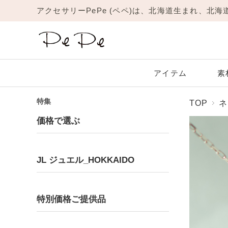
アクセサリーPePe (ペペ)は、北海道生まれ、北
アイテム
素
特集
TOP
ネ
Amulet
JL
New
リング
価格で選ぶ
Platinum
Garnet
Yellow Gold
Amethyst
1月 ガーネット
プラチナ
イエローゴールド
2月 アメジスト
ネックレス
ピアス
JL ジュエル_HOKKAIDO
ブレスレット
Moonstone
Ruby
6月 ムーンストーン
7月 ルビー
Ring
Pinky Ring
リング
ピンキーリング
特別価格ご提供品
Topaz
Turquoise
11月 トパーズ
12月 ターコイズ