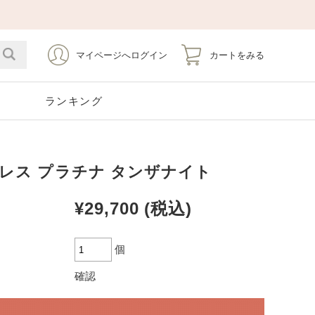
マイページへログイン
カートをみる
ト
ランキング
レス プラチナ タンザナイト
Emerald
Silver
Stainless
Pearl
5月 エメラルド
シルバー
ステンレス
6月 パール
¥29,700
(税込)
Opal
Tourmaline
10月 オパール
10月 トルマリン
個
Earrings
Pierce Catch
イヤリング
ピアスキャッチ
確認