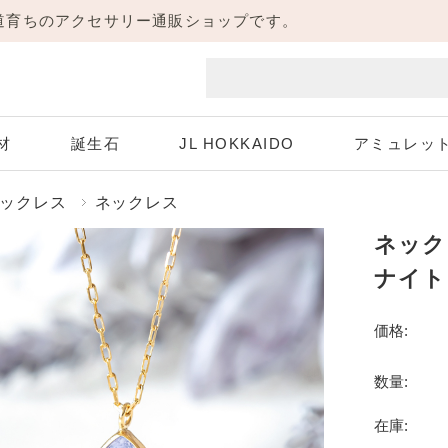
海道育ちのアクセサリー通販ショップです。
材
誕生石
JL HOKKAIDO
アミュレッ
ックレス
ネックレス
ネック
Aquamarine
White Gold
Pink Gold
Diamond
ホワイトゴールド
3月 アクアマリン
4月 ダイヤモンド
ピンクゴールド
ナイト
Peridot
Sapphire
価格:
8月 ペリドット
9月 サファイア
Necklace
Pierce
数量:
ネックレス
ピアス
Tanzanite
在庫:
12月 タンザナイト