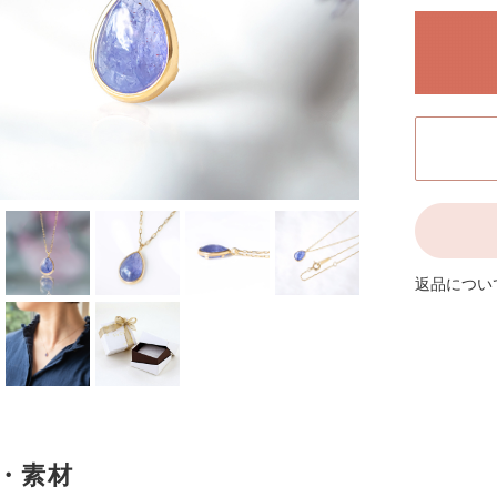
Amulet アミュレット 商品一覧
商品一覧
J
Other
その他
返品につい
・素材