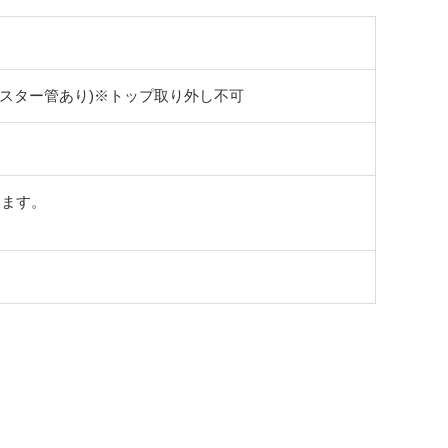
アジャスター管あり)※トップ取り外し不可
います。
。