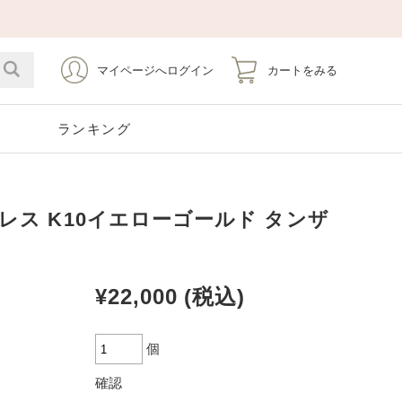
マイページへログイン
カートをみる
ト
ランキング
レス K10イエローゴールド タンザ
Emerald
Silver
Stainless
Pearl
5月 エメラルド
シルバー
ステンレス
6月 パール
¥22,000
(税込)
Opal
Tourmaline
10月 オパール
10月 トルマリン
Earrings
Pierce Catch
個
イヤリング
ピアスキャッチ
確認