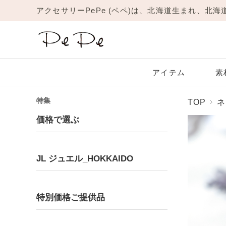
アクセサリーPePe (ペペ)は、北海道生まれ、北
アイテム
素
特集
TOP
ネ
Amulet
JL
New
リング
価格で選ぶ
Platinum
Garnet
Yellow Gold
Amethyst
1月 ガーネット
プラチナ
イエローゴールド
2月 アメジスト
ネックレス
ピアス
JL ジュエル_HOKKAIDO
ブレスレット
Moonstone
Ruby
6月 ムーンストーン
7月 ルビー
Ring
Pinky Ring
リング
ピンキーリング
特別価格ご提供品
Topaz
Turquoise
11月 トパーズ
12月 ターコイズ