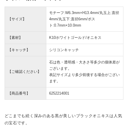
モチーフ:W6.3mm×H13.4mm/丸玉上:直径
【サイズ】
4mm/丸玉下:直径6mm/ポス
ト:0.7mm×10.0mm
【素材】
K10ホワイトゴールド/オニキス
【キャッチ】
シリコンキャッチ
石は色・透明感・大きさ等多少の個体差が
ございます。
【ご確認ください】
表記サイズより多少前後する場合がござい
ます。
【商品番号】
6252214001
どこまでも続く深みのある黒が美しいブラックオニキスは人気
の宝石です。