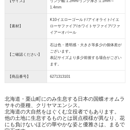
【サイズ】
リング幅:1.2mm/リング厚さ:1.1mm～
1.4mm
K10イエローゴールド/アイオライト/イエ
【素材】
ローサファイア/ホワイトサファイア/ファ
イアーオパール
石は色・透明感・大きさ等多少の個体差が
ございます。
【ご確認ください】
表記サイズより多少前後する場合がござい
ます。
【商品番号】
6271313101
北海道・栗山町にのみ生息する日本の国蝶オオムラ
サキの亜種、クリヤマエンシス。
北海道の大自然をはぐくむ立役者でもあります。
他の土地に生息するものとは斑点模様が異なり、花
にも負けないほどの華やかな姿と優雅さは、まるで