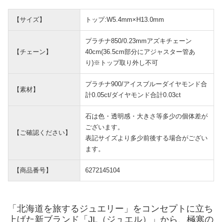
【サイズ】
トップ:W5.4mm×H13.0mm
プラチナ850/0.23mmアズキチェーン
【チェーン】
40cm(36.5cm部分にアジャスター管あ
り)※トップ取り外し不可
プラチナ900/アイスブルーダイヤモンド合
【素材】
計0.05ct/ダイヤモンド合計0.03ct
石は色・透明感・大きさ等多少の個体差が
ございます。
【ご確認ください】
表記サイズより多少前後する場合がござい
ます。
【商品番号】
6272145104
「北海道を旅するジュエリー」をコンセプトに立ち
上げた新ブランド「JL（ジュエル）」から、極寒の