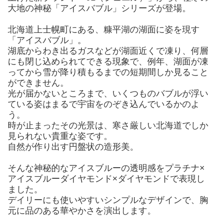
大地の神秘「アイスバブル」シリーズが登場。
北海道上士幌町にある、糠平湖の湖面に姿を現す
「アイスバブル」。
湖底からわき出るガスなどが湖面近くで凍り、何層
にも閉じ込められてできる現象で、例年、湖面が凍
ってから雪が降り積もるまでの短期間しか見ること
ができません。
光が届かないところまで、いくつものバブルが浮い
ている姿はまるで宇宙をのぞき込んでいるかのよ
う。
時が止まったその光景は、寒さ厳しい北海道でしか
見られない貴重な姿です。
自然が作り出す円盤状の造形美。
そんな神秘的なアイスブルーの透明感をプラチナ×
アイスブルーダイヤモンド×ダイヤモンドで表現し
ました。
デイリーにも使いやすいシンプルなデザインで、胸
元に品のある華やかさを演出します。