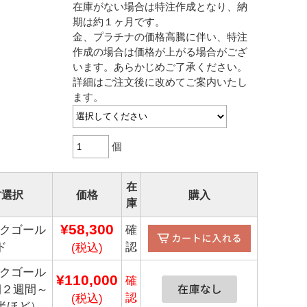
L HOKKAIDO ホームページ
在庫がない場合は特注作成となり、納
期は約１ヶ月です。
金、プラチナの価格高騰に伴い、特注
作成の場合は価格が上がる場合がござ
います。あらかじめご了承ください。
詳細はご注文後に改めてご案内いたし
ます。
個
在
材選択
価格
購入
庫
¥58,300
ンクゴール
確
ド
認
(税込)
ンクゴール
¥110,000
確
期２週間～
認
(税込)
半ほど）