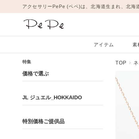
アクセサリーPePe (ペペ)は、北海道生まれ、北
アイテム
素
特集
TOP
ネ
Amulet
JL
New
リング
価格で選ぶ
Platinum
Garnet
Yellow Gold
Amethyst
1月 ガーネット
プラチナ
イエローゴールド
2月 アメジスト
ネックレス
ピアス
JL ジュエル_HOKKAIDO
ブレスレット
Moonstone
Ruby
6月 ムーンストーン
7月 ルビー
Ring
Pinky Ring
リング
ピンキーリング
特別価格ご提供品
Topaz
Turquoise
11月 トパーズ
12月 ターコイズ