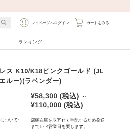
マイページへログイン
カートをみる
ト
ランキング
ス K10/K18ピンクゴールド (JL
Emerald
Silver
Stainless
Pearl
5月 エメラルド
シルバー
ステンレス
6月 パール
エルー)(ラベンダー)
¥58,300
(税込)
Opal
Tourmaline
～
10月 オパール
10月 トルマリン
¥110,000
(税込)
Earrings
Pierce Catch
イヤリング
ピアスキャッチ
について:
店頭在庫を取寄せて手配するため発送
まで1～4営業日を要します。