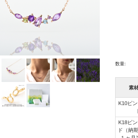
Amulet アミュレット 商品一覧
商品一覧
J
Other
その他
数量:
素
K10ピ
K18ピ
ド（納
１ヶ月