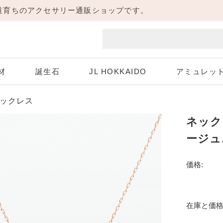
海道育ちのアクセサリー通販ショップです。
材
誕生石
JL HOKKAIDO
アミュレッ
ックレス
ネックレ
Aquamarine
White Gold
Pink Gold
Diamond
ホワイトゴールド
3月 アクアマリン
4月 ダイヤモンド
ピンクゴールド
ージュ
Peridot
Sapphire
価格:
8月 ペリドット
9月 サファイア
Necklace
Pierce
ネックレス
ピアス
在庫と価格
Tanzanite
12月 タンザナイト