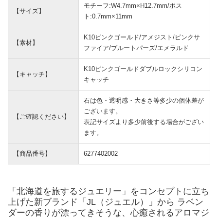
モチーフ:W4.7mm×H12.7mm/ポス
【サイズ】
ト:0.7mm×11mm
K10ピンクゴールド/アメジスト/ピンクサ
【素材】
ファイア/ブルートパーズ/エメラルド
K10ピンクゴールドダブルロックシリコン
【キャッチ】
キャッチ
石は色・透明感・大きさ等多少の個体差が
ございます。
【ご確認ください】
表記サイズより多少前後する場合がござい
ます。
【商品番号】
6277402002
「北海道を旅するジュエリー」をコンセプトに立ち
上げた新ブランド「JL（ジュエル）」から ラベン
ダーの香りが漂ってきそうな、心癒されるアロマジ