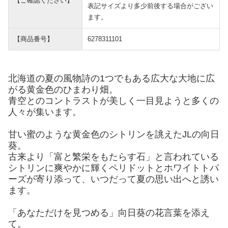
【ご確認ください】
表記サイズより多少前後する場合がござい
ます。
【商品番号】
6278311101
北海道の夏の風物詩の1つでもある広大な大地に広
がる黄金色のひまわり畑。
青空とのコントラストが美しく一目見ようと多くの
人々が集います。
甘い蜜のような黄金色のシトリンを誂えたJLの向日
葵。
古来より「富と繁栄をもたらす石」と言われている
シトリンに爽やかに輝くペリドットとホワイトトパ
ーズが寄り添って、いつだって夏の思い出へと誘い
ます。
「あなただけを見つめる」向日葵の花言葉を添え
て。