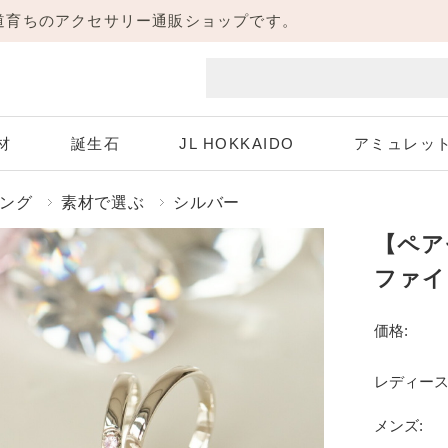
海道育ちのアクセサリー通販ショップです。
材
誕生石
JL HOKKAIDO
アミュレッ
ング
素材で選ぶ
シルバー
【ペア
Aquamarine
White Gold
Pink Gold
Diamond
ホワイトゴールド
3月 アクアマリン
4月 ダイヤモンド
ピンクゴールド
ファイ
Peridot
Sapphire
価格:
8月 ペリドット
9月 サファイア
Necklace
Pierce
レディース
ネックレス
ピアス
Tanzanite
メンズ:
12月 タンザナイト