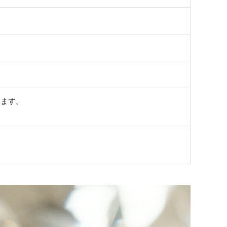
います。
。