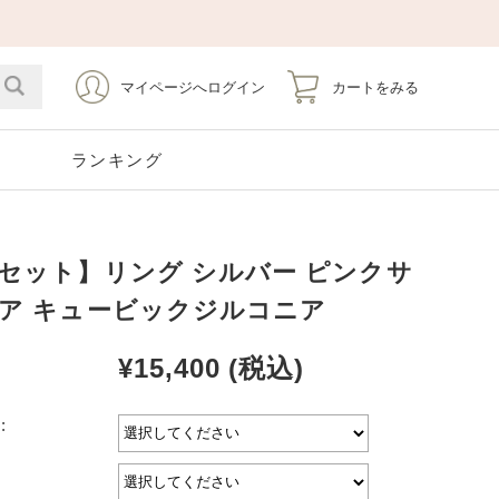
マイページへログイン
カートをみる
ト
ランキング
セット】リング シルバー ピンクサ
Emerald
Silver
Stainless
Pearl
5月 エメラルド
シルバー
ステンレス
6月 パール
ア キュービックジルコニア
¥15,400
(税込)
Opal
Tourmaline
10月 オパール
10月 トルマリン
Earrings
Pierce Catch
:
イヤリング
ピアスキャッチ