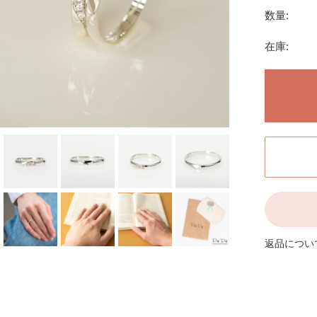
Amulet アミュレット 商品一覧
商品一覧
J
数量:
在庫:
Other
その他
返品につい