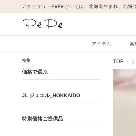
アクセサリーPePe (ペペ)は、北海道生まれ、北
アイテム
素
特集
TOP
リ
Amulet
JL
New
リング
価格で選ぶ
Platinum
Garnet
Yellow Gold
Amethyst
1月 ガーネット
プラチナ
イエローゴールド
2月 アメジスト
ネックレス
ピアス
JL ジュエル_HOKKAIDO
ブレスレット
Moonstone
Ruby
6月 ムーンストーン
7月 ルビー
Ring
Pinky Ring
リング
ピンキーリング
特別価格ご提供品
Topaz
Turquoise
11月 トパーズ
12月 ターコイズ