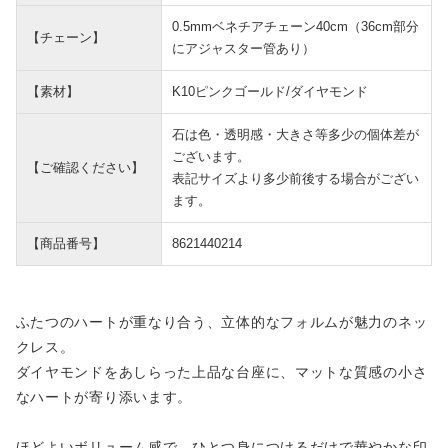
0.5mmベネチアチェーン40cm（36cm部分
【チェーン】
にアジャスター管あり）
【素材】
K10ピンクゴールド/ダイヤモンド
石は色・透明感・大きさ等多少の個体差が
ございます。
【ご確認ください】
表記サイズより多少前後する場合がござい
ます。
【商品番号】
8621440214
ふたつのハートが重なり合う、立体的なフォルムが魅力のネッ
クレス。
ダイヤモンドをあしらった上品な台座に、マットな質感の小さ
なハートが寄り添います。
ほどよいボリューム感で、ひとつ身につけるだけで華やかな印