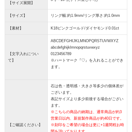
【サイズ展開】
【サイズ】
リング幅:約1.9mm/リング厚さ:約1.0mm
【素材】
K18ピンクゴールド/ダイヤモンド0.01ct
ABCDEFGHIJKLMNOPQRSTUVWXYZ
abcdefghijklmnopqrstuvwxyz
【文字入れについ
0123456789
て】
※ハートマーク『♡』を入れることができ
ます。
石は色・透明感・大きさ等多少の個体差が
ございます。
表記サイズより多少前後する場合がござい
ます。
※こちらの商品の納期は、通常商品が約3
営業日以内、新規製作商品が約40日です。
【ご確認ください】
※刻印をご希望の場合は更に+1週間程お時
間を頂いております。