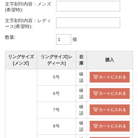
文字刻印内容：メンズ
(希望時):
文字刻印内容：レディ
ース(希望時):
数量:
個
リングサイズ
リングサイズ[レ
在
購入
[メンズ]
ディース]
庫
確
5号
認
確
6号
認
確
7号
認
確
8号
認